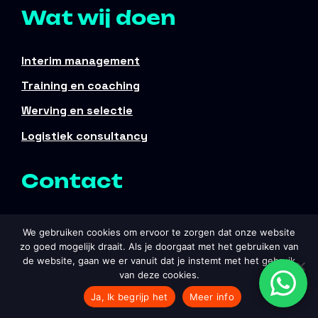
Wat wij doen
Interim management
Training en coaching
Werving en selectie
Logistiek consultancy
Contact
Contactgegevens
We gebruiken cookies om ervoor te zorgen dat onze website
zo goed mogelijk draait. Als je doorgaat met het gebruiken van
E:
info@logisticelephant.nl
de website, gaan we er vanuit dat je instemt met het gebruik
van deze cookies.
T:
06 – 30 70 32 66
Ja, Ik begrijp het
Meer info