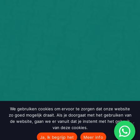
We gebruiken cookies om ervoor te zorgen dat onze website
zo goed mogelijk draait. Als je doorgaat met het gebruiken van
de website, gaan we er vanuit dat je instemt met het gebruik
van deze cookies.
Ja, Ik begrijp het
Meer info