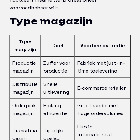
voorraadbeheer wilt.
Type magazijn
Type
Doel
Voorbeeldsituatie
magazijn
Productie
Buffer voor
Fabriek met just-in-
magazijn
productie
time toelevering
Distributie
Snelle
E-commerce retailer
magazijn
uitlevering
Orderpick
Picking-
Groothandel met
magazijn
efficiëntie
hoge ordervolumes
Hub in
Transitma
Tijdelijke
internationaal
gazijn
opslag