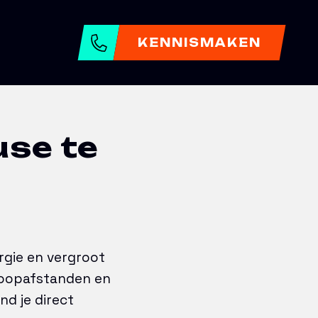
ren
KENNISMAKEN
use te
rgie en vergroot
e loopafstanden en
nd je direct