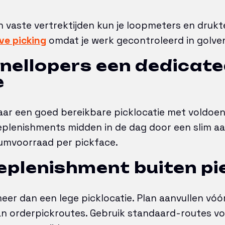
en vaste vertrektijden kun je loopmeters en drukt
ve picking
omdat je werk gecontroleerd in golven 
snellopers een dedicat
e
ar een goed bereikbare picklocatie met voldoen
plenishments midden in de dag door een slim aa
mvoorraad per pickface.
replenishment buiten p
meer dan een lege picklocatie. Plan aanvullen vóó
an orderpickroutes. Gebruik standaard-routes v