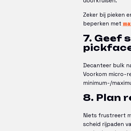
doorkruisen.
Zeker bij pieken 
beperken met
wa
7. Geef 
pickfac
Decanteer bulk na
Voorkom micro-re
minimum-/maximu
8. Plan 
Niets frustreert 
scheid rijpaden v