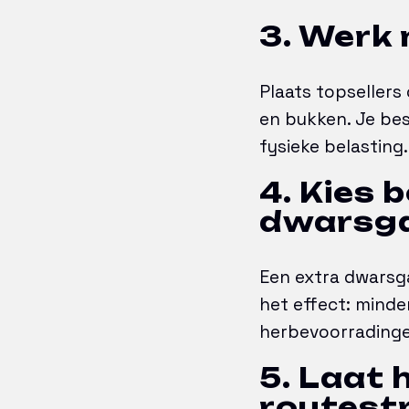
3. Werk 
Plaats topseller
en bukken. Je be
fysieke belasting.
4. Kies 
dwarsg
Een extra dwarsg
het effect: minder
herbevoorradingen
5. Laat 
routest