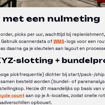
n met een nulmeting
order, picks per uur, wachttijd bij replenishmen
 Gebruik scannerdata of
WMS
-logs voor een ro
as daarna ga je sleutelen aan layout en process
XYZ-slotting + bundelp
hoge pickfrequentie) dichter bij start/pack-/shi
k samen besteld worden (bundel- of parenanalyse
stellingkop. Herzie dit maandelijks op basis van
cycle count
aan op je A-locaties, zodat snelle rot
adverschillen opbouwt.