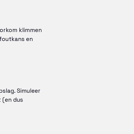
voorkom klimmen
 foutkans en
slag. Simuleer
t (en dus