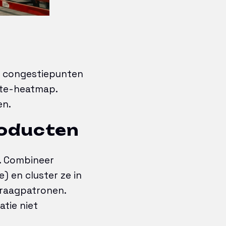
t, congestiepunten
ute-heatmap.
en.
roducten
p. Combineer
) en cluster ze in
 vraagpatronen.
atie niet