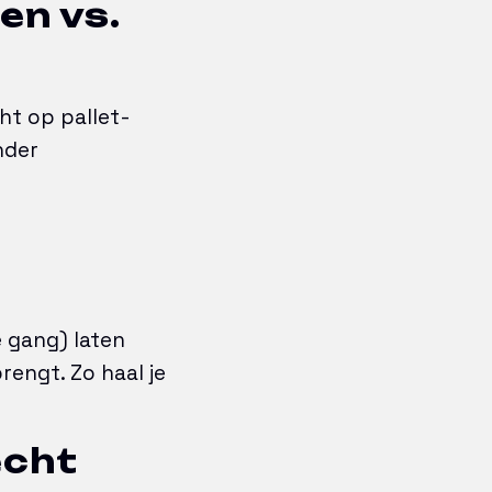
len vs.
ht op pallet-
nder
 gang) laten
rengt. Zo haal je
echt