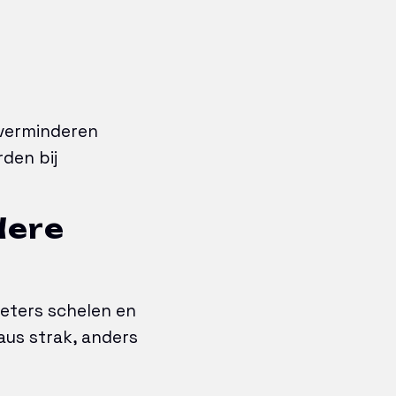
 verminderen
den bij
dere
meters schelen en
aus strak, anders