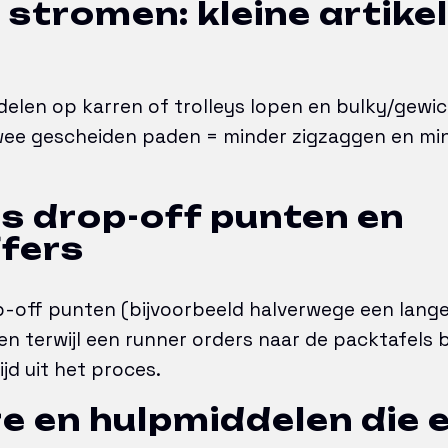
s stromen: kleine artike
delen op karren of trolleys lopen en bulky/gewic
wee gescheiden paden = minder zigzaggen en mi
ts drop-off punten en
fers
p-off punten (bijvoorbeeld halverwege een lange
n terwijl een runner orders naar de packtafels b
jd uit het proces.
e en hulpmiddelen die 