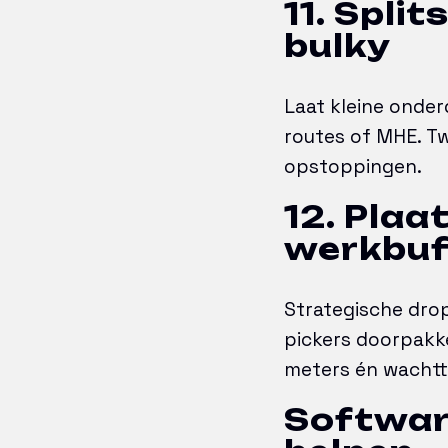
11. Split
bulky
Laat kleine onder
routes of MHE. T
opstoppingen.
12. Plaa
werkbuf
Strategische dro
pickers doorpakke
meters én wachtti
Softwar