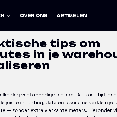
tips om looproutes in je warehouse te optimalise
EN
OVER ONS
ARTIKELEN
ktische tips om
utes in je wareho
liseren
lke dag veel onnodige meters. Dat kost tijd, ene
 juiste inrichting, data en discipline verklein j
ate — zonder extra vierkante meters. Hieronder vi