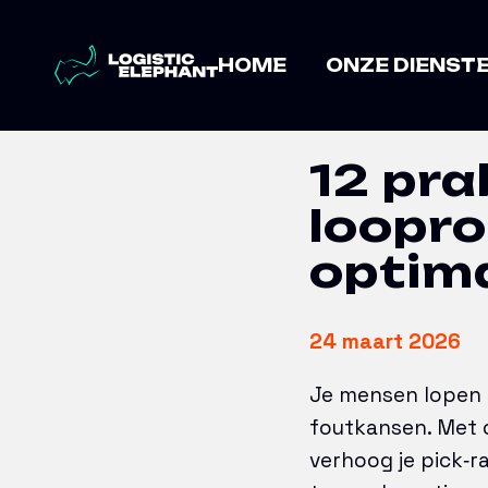
Home
→
Artikelen
→
12 praktische 
HOME
ONZE DIENST
12 pra
loopro
optima
24 maart 2026
Je mensen lopen e
foutkansen. Met de
verhoog je pick‑r