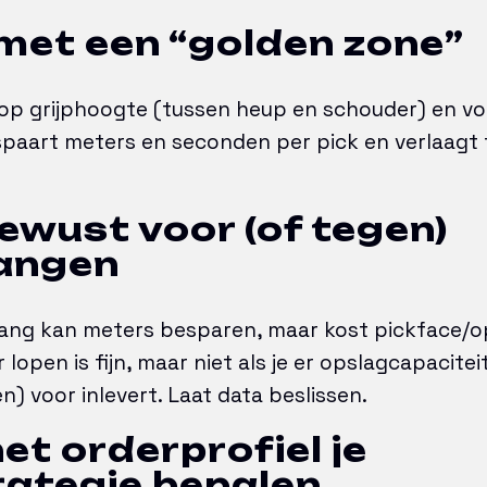
met een “golden zone”
s op grijphoogte (tussen heup en schouder) en 
spaart meters en seconden per pick en verlaagt
bewust voor (of tegen)
angen
ang kan meters besparen, maar kost pickface/op
 lopen is fijn, maar niet als je er opslagcapacitei
) voor inlevert. Laat data beslissen.
het orderprofiel je
rategie bepalen