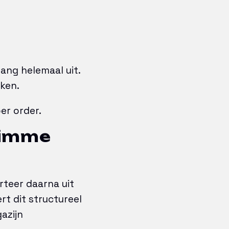
gang helemaal uit.
ken.
er order.
limme
rteer daarna uit
ert dit structureel
azijn