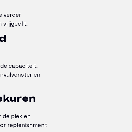
e verder
vrijgeeft.
ed
de capaciteit.
nvulvenster en
iekuren
r de piek en
oor replenishment