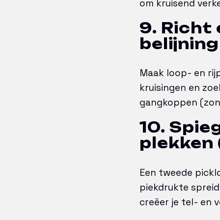
om kruisend verke
9. Richt
belijning
Maak loop- en rij
kruisingen en zoe
gangkoppen (zone,
10. Spie
plekken 
Een tweede picklo
piekdrukte spreid
creëer je tel- en 