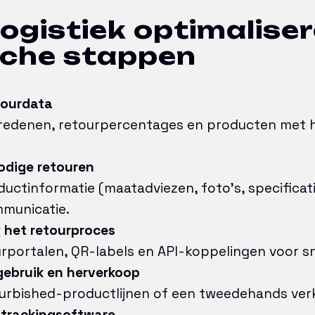
ogistiek optimaliser
sche stappen
tourdata
redenen, retourpercentages en producten met 
dige retouren
uctinformatie (maatadviezen, foto’s, specificat
mmunicatie.
r
het retourproces
rportalen, QR-labels en API-koppelingen voor sn
gebruik en herverkoop
urbished-productlijnen of een tweedehands ver
n trackingsoftware