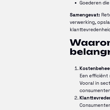
Goederen die
Samengevat:
Reto
verwerking, opsla
klanttevredenhei
Waarom 
belangr
Kostenbehee
Een efficiënt
Vooral in se
consumentenel
Klanttevrede
Consumenten 