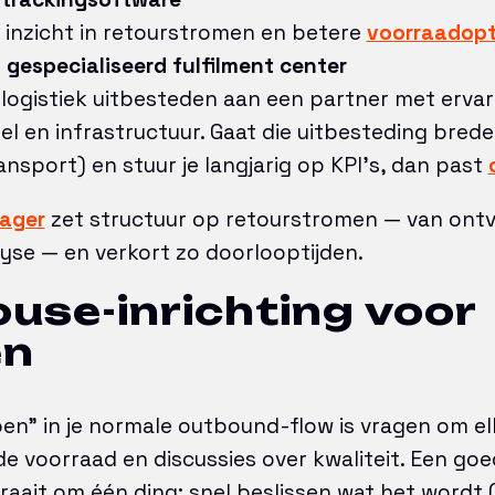
 inzicht in retourstromen en betere
voorraadopt
gespecialiseerd fulfilment center
rlogistiek uitbesteden aan een partner met ervar
l en infrastructuur. Gaat die uitbesteding bred
ransport) en stuur je langjarig op KPI’s, dan past
nager
zet structuur op retourstromen — van ont
lyse — en verkort zo doorlooptijden.
use-inrichting voor
en
oen” in je normale outbound-flow is vragen om el
de voorraad en discussies over kwaliteit. Een go
draait om één ding: snel beslissen wat het wordt 