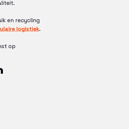
iteit.
ik en recycling
ulaire logistiek
.
nst op
n