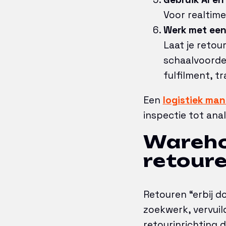
Voor realtime
Werk met een 
Laat je retou
schaalvoordee
fulfilment, t
Een
logistiek ma
inspectie tot ana
Wareho
retour
Retouren “erbij d
zoekwerk, vervuil
retourinrichting 