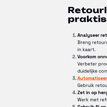
Retourl
prakti
Analyseer re
Breng retour
in kaart.
Voorkom onno
Verbeter prod
duidelijke co
Automatisee
Gebruik retou
Zet in op her
Werk met ref
Gebruik AI e