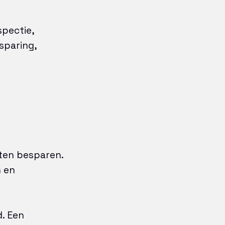
spectie,
sparing,
sten besparen.
n en
. Een