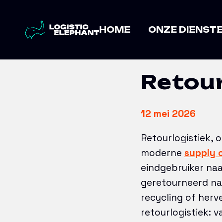
Home
→
Artikelen
→
Retourlogistie
HOME
ONZE DIENST
Retour
12 mei 2026
Retourlogistiek, o
moderne
supply 
eindgebruiker na
geretourneerd na
recycling of herv
retourlogistiek: 