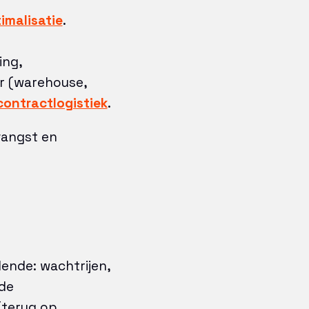
imalisatie
.
ing,
er (warehouse,
contractlogistiek
.
vangst en
lende: wachtrijen,
ede
(terug op