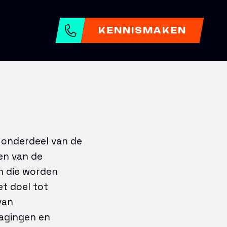
KENNISMAKEN
l onderdeel van de
en van de
n die worden
t doel tot
van
dagingen en