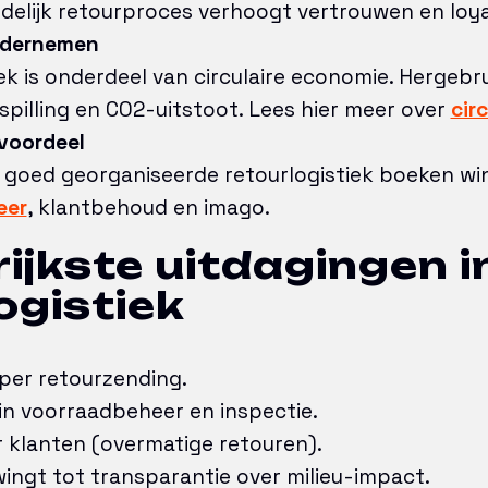
delijk retourproces verhoogt vertrouwen en loyal
dernemen
ek is onderdeel van circulaire economie. Hergebru
pilling en CO2-uitstoot. Lees hier meer over
circ
voordeel
t goed georganiseerde retourlogistiek boeken wi
eer
, klantbehoud en imago.
ijkste uitdagingen i
ogistiek
per retourzending.
in voorraadbeheer en inspectie.
 klanten (overmatige retouren).
ingt tot transparantie over milieu-impact.