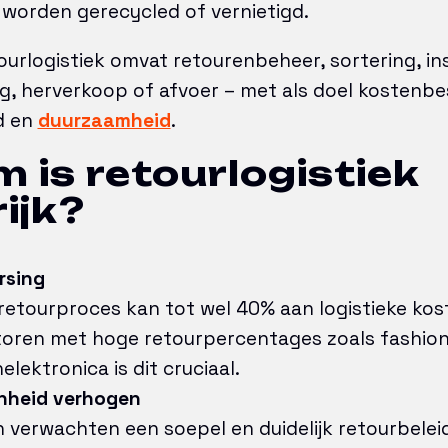
 worden gerecycled of vernietigd.
urlogistiek omvat retourenbeheer, sortering, in
g, herverkoop of afvoer – met als doel kostenbe
d en
duurzaamheid
.
is retourlogistiek
ijk?
rsing
 retourproces kan tot wel 40% aan logistieke ko
ctoren met hoge retourpercentages zoals fashio
ektronica is dit cruciaal.
nheid verhogen
verwachten een soepel en duidelijk retourbeleid