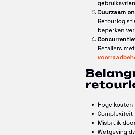
gebruiksvrien
Duurzaam on
Retourlogisti
beperken vers
Concurrentie
Retailers me
voorraadbeh
Belangr
retourl
Hoge kosten 
Complexiteit 
Misbruik door
Wetgeving dw