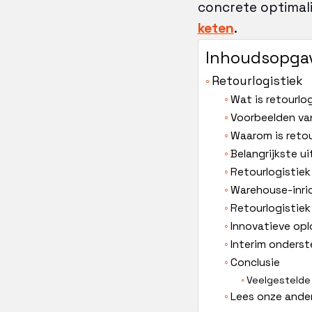
concrete optimali
keten
.
Inhoudsopga
Retourlogistiek
Wat is retourlo
Voorbeelden van
Waarom is retou
Belangrijkste u
Retourlogistiek
Warehouse-inric
Retourlogistiek 
Innovatieve opl
Interim onderst
Conclusie
Veelgestelde 
Lees onze ander