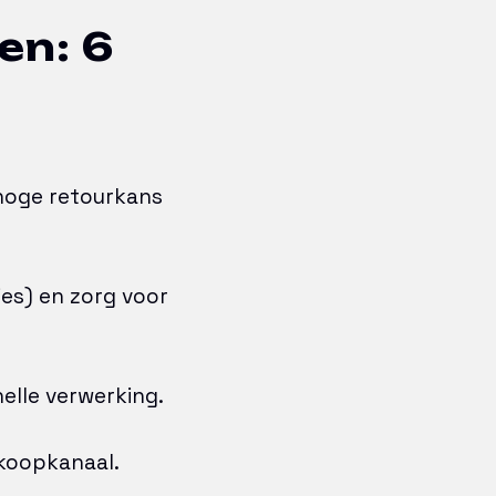
en: 6
hoge retourkans
ies) en zorg voor
elle verwerking.
koopkanaal.