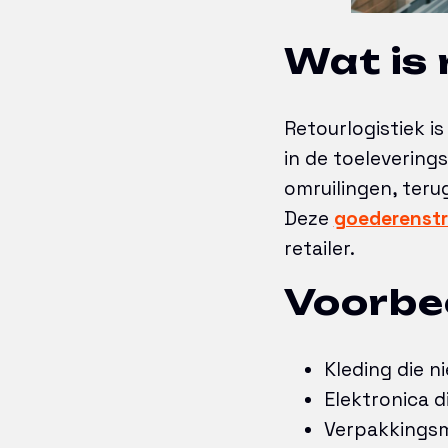
Wat is 
Retourlogistiek 
in de toelevering
omruilingen, terug
Deze
goederenst
retailer.
Voorbee
Kleding die n
Elektronica d
Verpakkingsm