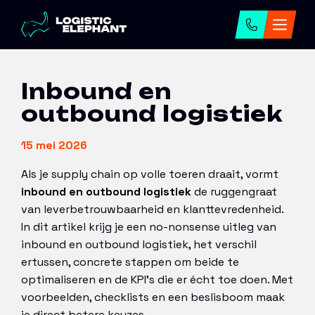
Home
→
Artikelen
→
Inbound en outbound
logistiek
Inbound en
outbound logistiek
15 mei 2026
Als je supply chain op volle toeren draait, vormt
inbound en outbound logistiek
de ruggengraat
van leverbetrouwbaarheid en klanttevredenheid.
In dit artikel krijg je een no-nonsense uitleg van
inbound en outbound logistiek, het verschil
ertussen, concrete stappen om beide te
optimaliseren en de KPI’s die er écht toe doen. Met
voorbeelden, checklists en een beslisboom maak
je direct betere keuzes.