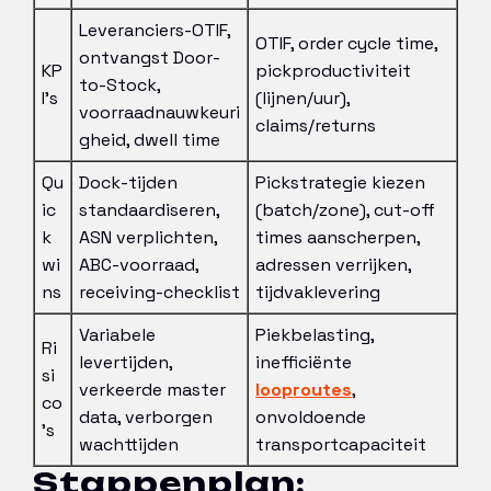
Leveranciers-OTIF,
OTIF, order cycle time,
ontvangst Door-
KP
pickproductiviteit
to-Stock,
I’s
(lijnen/uur),
voorraadnauwkeuri
claims/returns
gheid, dwell time
Qu
Dock-tijden
Pickstrategie kiezen
ic
standaardiseren,
(batch/zone), cut-off
k
ASN verplichten,
times aanscherpen,
wi
ABC-voorraad,
adressen verrijken,
ns
receiving-checklist
tijdvaklevering
Variabele
Piekbelasting,
Ri
levertijden,
inefficiënte
si
verkeerde master
looproutes
,
co
data, verborgen
onvoldoende
’s
wachttijden
transportcapaciteit
Stappenplan: