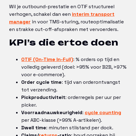
Wil je outbound-prestatie en OTIF structureel
verhogen, schakel dan een
interim transport
manager
in voor TMS-sturing, routeoptimalisatie
en strakke cut-off-afspraken met vervoerders.
KPI’s die ertoe doen
OTIF (On-Time In-Full)
: % orders op tijd en
volledig geleverd (doel: >95% voor B2B, >97%
voor e-commerce).
Order cycle time
: tijd van orderontvangst
tot verzending.
Pickproductiviteit
: orderregels per uur per
picker.
Voorraadnauwkeurigheid
:
cycle counting
per ABC-klasse (>99% A-artikelen).
Dwell time
: minuten stilstand per dock.
Claims/
returns
-ratio
: houd oorzaken bij