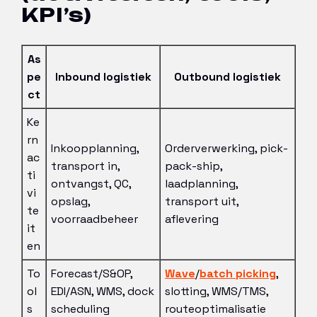
KPI’s)
As
pe
Inbound logistiek
Outbound logistiek
ct
Ke
rn
Inkoopplanning,
Orderverwerking, pick-
ac
transport in,
pack-ship,
ti
ontvangst, QC,
laadplanning,
vi
opslag,
transport uit,
te
voorraadbeheer
aflevering
it
en
To
Forecast/S&OP,
Wave
/
batch picking
,
ol
EDI/ASN, WMS, dock
slotting, WMS/TMS,
s
scheduling
routeoptimalisatie