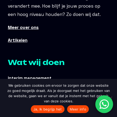
verandert mee. Hoe blijf je jouw proces op
een hoog niveau houden? Zo doen wij dat.
Meer over ons
Artikelen
Wat wij doen
Interim management
We gebruiken cookies om ervoor te zorgen dat onze website
Training en coaching
zo goed mogelijk draait. Als je doorgaat met het gebruiken van
Werving en selectie
de website, gaan we er vanuit dat je instemt met het gebruik
van deze cookies.
Logistiek consultancy
Ja, Ik begrijp het
Meer info