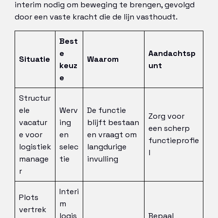
interim nodig om beweging te brengen, gevolgd
door een vaste kracht die de lijn vasthoudt.
Best
e
Aandachtsp
Situatie
Waarom
keuz
unt
e
Structur
ele
Werv
De functie
Zorg voor
vacatur
ing
blijft bestaan
een scherp
e voor
en
en vraagt om
functieprofie
logistiek
selec
langdurige
l
manage
tie
invulling
r
Interi
Plots
m
vertrek
logis
Bepaal