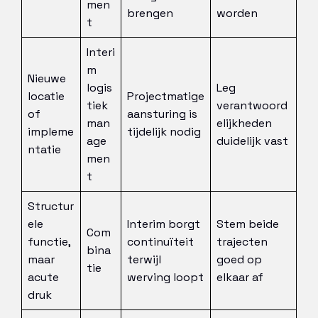
men
brengen
worden
t
Interi
m
Nieuwe
logis
Leg
locatie
Projectmatige
tiek
verantwoord
of
aansturing is
man
elijkheden
impleme
tijdelijk nodig
age
duidelijk vast
ntatie
men
t
Structur
ele
Interim borgt
Stem beide
Com
functie,
continuïteit
trajecten
bina
maar
terwijl
goed op
tie
acute
werving loopt
elkaar af
druk