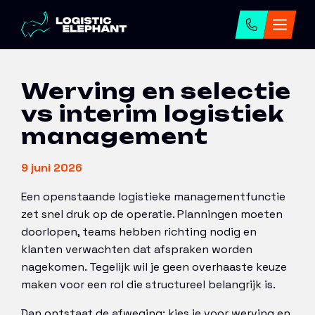
Home
→
Artikelen
→
Werving en selectie vs
interim logistiek management
Werving en selectie
vs interim logistiek
management
9 juni 2026
Een openstaande logistieke managementfunctie
zet snel druk op de operatie. Planningen moeten
doorlopen, teams hebben richting nodig en
klanten verwachten dat afspraken worden
nagekomen. Tegelijk wil je geen overhaaste keuze
maken voor een rol die structureel belangrijk is.
Dan ontstaat de afweging: kies je voor werving en