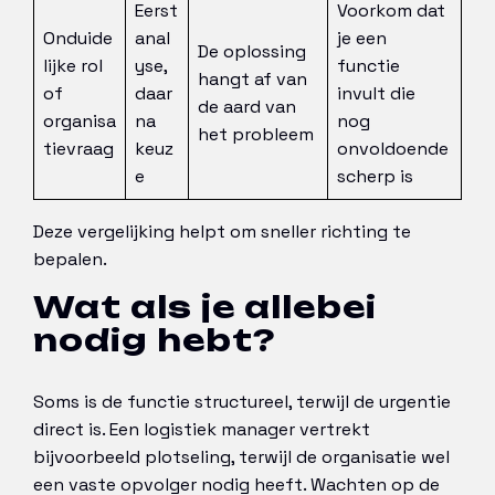
Eerst
Voorkom dat
Onduide
anal
je een
De oplossing
lijke rol
yse,
functie
hangt af van
of
daar
invult die
de aard van
organisa
na
nog
het probleem
tievraag
keuz
onvoldoende
e
scherp is
Deze vergelijking helpt om sneller richting te
bepalen.
Wat als je allebei
nodig hebt?
Soms is de functie structureel, terwijl de urgentie
direct is. Een logistiek manager vertrekt
bijvoorbeeld plotseling, terwijl de organisatie wel
een vaste opvolger nodig heeft. Wachten op de