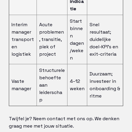
indica
tie
Start
Interim
Acute
Snel
binne
manager
problemen
resultaat;
n
transport
, transitie,
duidelijke
dagen
en
piek of
doel-KPI’s en
/weke
logistiek
project
exit-criteria
n
Structurele
Duurzaam;
behoefte
Vaste
4–12
investeer in
aan
manager
weken
onboarding &
leiderscha
ritme
p
Twijfel je? Neem contact met ons op. We denken
graag mee met jouw situatie.