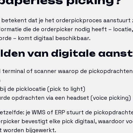
paperless picking?
 betekent dat je het orderpickproces aanstuurt
nformatie die de orderpicker nodig heeft – locatie, 
orde – komt digitaal beschikbaar.
den van digitale aanst
 terminal of scanner waarop de pickopdrachten 
n
bij de picklocatie (pick to light)
rde opdrachten via een headset (voice picking)
d hetzelfde: je WMS of ERP stuurt de pickopdracht
rpicker bevestigt elke pick digitaal, waardoor v
t worden bijgewerkt.