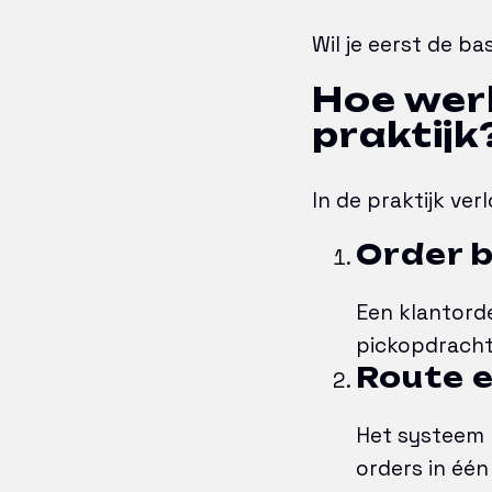
Wil je eerst de b
Hoe werk
praktijk
In de praktijk ve
Order 
Een klantord
pickopdracht
Route 
Het systeem 
orders in één