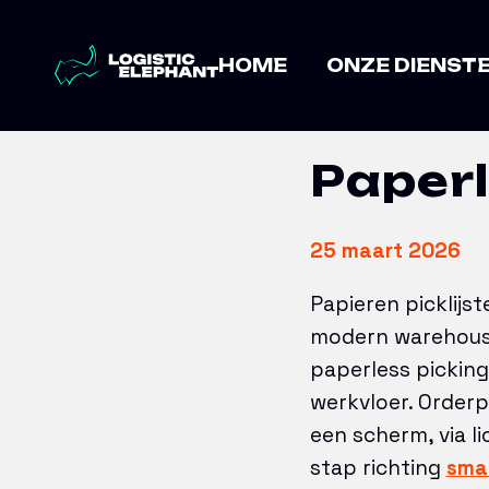
Home
→
Artikelen
→
Paperless pick
HOME
ONZE DIENST
Paperl
25 maart 2026
Papieren picklijs
modern warehouse 
paperless picking
werkvloer. Order
een scherm, via li
stap richting
sma