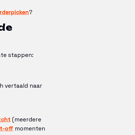
orderpicken
?
 de
ste stappen:
h vertaald naar
tcht
(meerdere
t-off
momenten