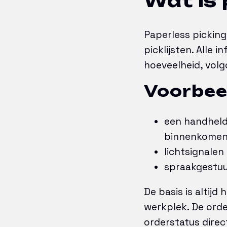
Wat is 
Paperless picking
picklijsten. Alle i
hoeveelheid, volg
Voorbeel
een handheld
binnenkome
lichtsignalen 
spraakgestuu
De basis is altij
werkplek. De orde
orderstatus direc