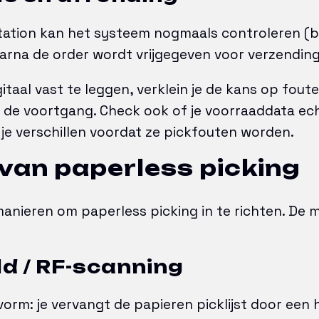
station kan het systeem nogmaals controleren (b
arna de order wordt vrijgegeven voor verzending
itaal vast te leggen, verklein je de kans op fout
in de voortgang. Check ook of je voorraaddata ec
je verschillen voordat ze pickfouten worden.
van paperless picking
manieren om paperless picking in te richten. De 
ld / RF-scanning
orm: je vervangt de papieren picklijst door een