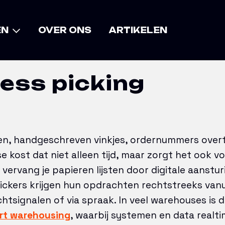
ing
EN
OVER ONS
ARTIKELEN
ess picking
ten, handgeschreven vinkjes, ordernummers over
kost dat niet alleen tijd, maar zorgt het ook v
 vervang je papieren lijsten door digitale aanstu
pickers krijgen hun opdrachten rechtstreeks van
chtsignalen of via spraak. In veel warehouses is 
rt warehousing
, waarbij systemen en data realt