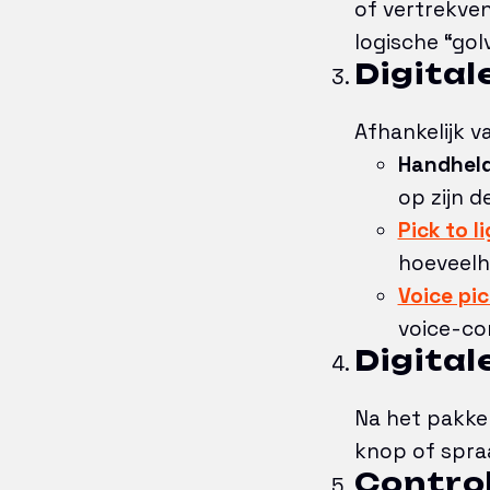
of vertrekven
logische “golv
Digital
Afhankelijk v
Handheld
op zijn d
Pick to l
hoeveelhe
Voice pic
voice-c
Digital
Na het pakken
knop of spraa
Contro