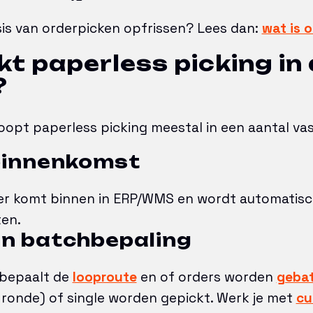
asis van orderpicken opfrissen? Lees dan:
wat is 
t paperless picking in
?
rloopt paperless picking meestal in een aantal va
binnenkomst
er komt binnen in ERP/WMS en wordt automatisc
en.
en batchbepaling
bepaalt de
looproute
en of orders worden
geba
 ronde) of single worden gepickt. Werk je met
cu