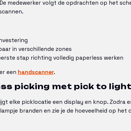
. De medewerker volgt de opdrachten op het sch
 scannen.
investering
tbaar in verschillende zones
eerste stap richting volledig paperless werken
ver een
handscanner
.
ss picking met pick to ligh
krijgt elke picklocatie een display en knop. Zodra
lampje branden en zie je de hoeveelheid op het d