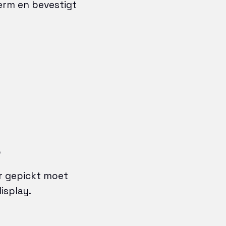
erm en bevestigt
t
 er gepickt moet
isplay.