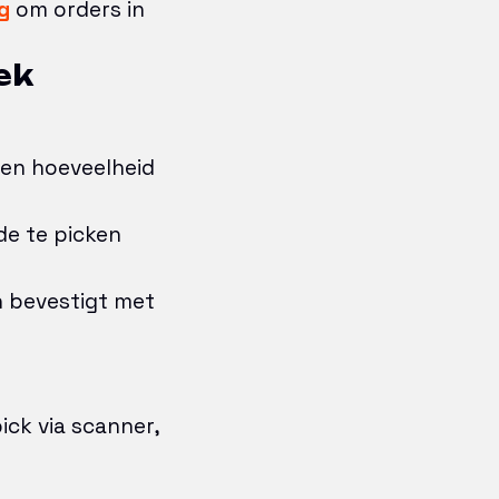
g
om orders in
ek
l en hoeveelheid
de te picken
 bevestigt met
ck via scanner,