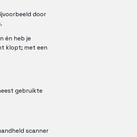
ijvoorbeeld door
.
en én heb je
ht klopt; met een
meest gebruikte
 handheld scanner