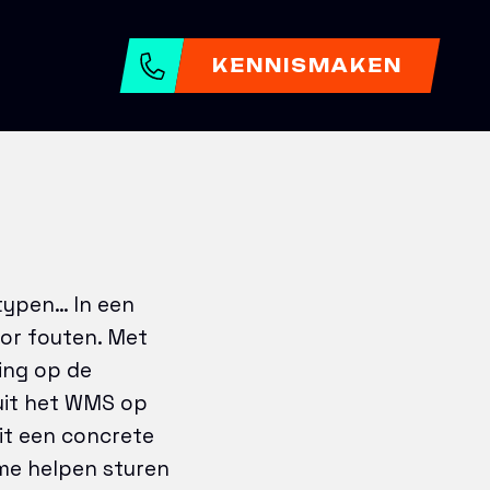
KENNISMAKEN
typen… In een
oor fouten. Met
ring op de
uit het WMS op
dit een concrete
ime helpen sturen