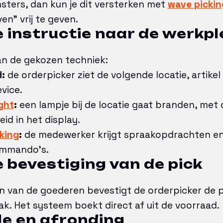
sters, dan kun je dit versterken met
wave pickin
en” vrij te geven.
e instructie naar de werkpl
an de gekozen techniek:
:
de orderpicker ziet de volgende locatie, artike
evice.
ight
:
een lampje bij de locatie gaat branden, met 
id in het display.
king
:
de medewerker krijgt spraakopdrachten en
ommando’s.
e bevestiging van de pick
 van de goederen bevestigt de orderpicker de pi
k. Het systeem boekt direct af uit de voorraad.
le en afronding