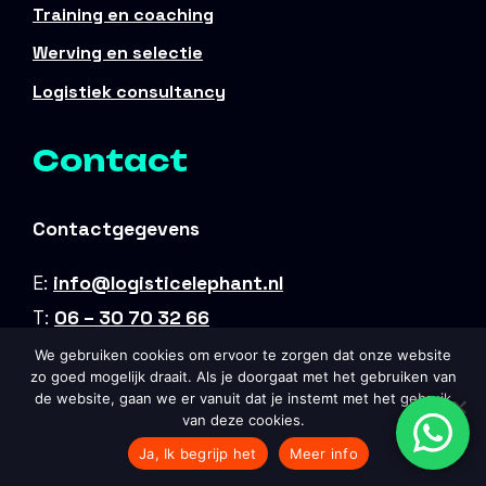
Training en coaching
Werving en selectie
Logistiek consultancy
Contact
Contactgegevens
E:
info@logisticelephant.nl
T:
06 – 30 70 32 66
We gebruiken cookies om ervoor te zorgen dat onze website
Adres
zo goed mogelijk draait. Als je doorgaat met het gebruiken van
de website, gaan we er vanuit dat je instemt met het gebruik
Klein Landaas 20
van deze cookies.
3931 GC Woudenberg
Ja, Ik begrijp het
Meer info