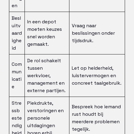
en
Besl
In een depot
uitv
Vraag naar
moeten keuzes
aard
beslissingen onder
snel worden
ighe
tijdsdruk.
gemaakt.
id
De rol schakelt
Com
tussen
Let op helderheid,
mun
werkvloer,
luistervermogen en
icati
management en
concreet taalgebruik.
e
externe partijen.
Stre
Piekdrukte,
Bespreek hoe iemand
ssb
verstoringen en
rust houdt bij
este
personele
meerdere problemen
ndig
uitdagingen
tegelijk.
heid
horen erbij.