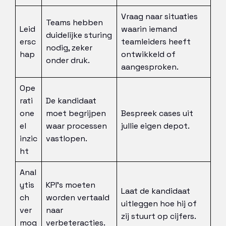
Vraag naar situaties
Teams hebben
Leid
waarin iemand
duidelijke sturing
ersc
teamleiders heeft
nodig, zeker
hap
ontwikkeld of
onder druk.
aangesproken.
Ope
rati
De kandidaat
one
moet begrijpen
Bespreek cases uit
el
waar processen
jullie eigen depot.
inzic
vastlopen.
ht
Anal
ytis
KPI’s moeten
Laat de kandidaat
ch
worden vertaald
uitleggen hoe hij of
ver
naar
zij stuurt op cijfers.
mog
verbeteracties.