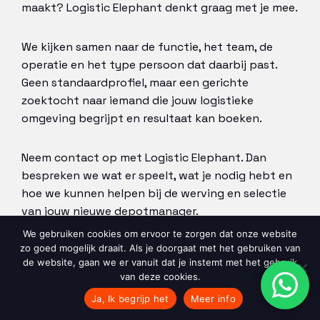
maakt? Logistic Elephant denkt graag met je mee.
We kijken samen naar de functie, het team, de
operatie en het type persoon dat daarbij past.
Geen standaardprofiel, maar een gerichte
zoektocht naar iemand die jouw logistieke
omgeving begrijpt en resultaat kan boeken.
Neem contact op met Logistic Elephant. Dan
bespreken we wat er speelt, wat je nodig hebt en
hoe we kunnen helpen bij de werving en selectie
van jouw nieuwe depotmanager.
We gebruiken cookies om ervoor te zorgen dat onze website
zo goed mogelijk draait. Als je doorgaat met het gebruiken van
NEEM CONTACT OP
de website, gaan we er vanuit dat je instemt met het gebruik
van deze cookies.
Ja, Ik begrijp het
Meer info
Lees hier meer over onze
werving en selectie in