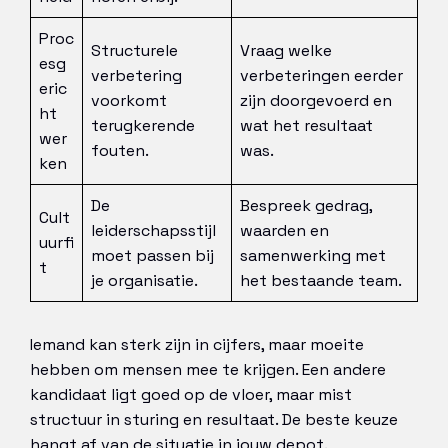
Proc
Structurele
Vraag welke
esg
verbetering
verbeteringen eerder
eric
voorkomt
zijn doorgevoerd en
ht
terugkerende
wat het resultaat
wer
fouten.
was.
ken
De
Bespreek gedrag,
Cult
leiderschapsstijl
waarden en
uurfi
moet passen bij
samenwerking met
t
je organisatie.
het bestaande team.
Iemand kan sterk zijn in cijfers, maar moeite
hebben om mensen mee te krijgen. Een andere
kandidaat ligt goed op de vloer, maar mist
structuur in sturing en resultaat. De beste keuze
hangt af van de situatie in jouw depot.