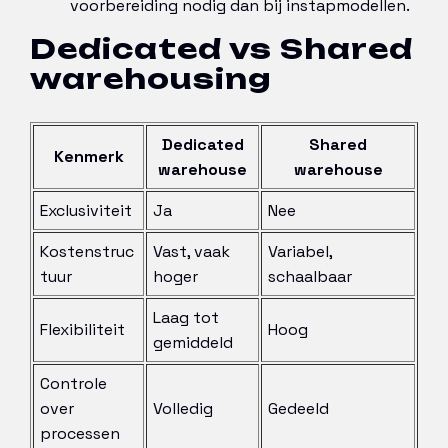
voorbereiding nodig dan bij instapmodellen.
Dedicated vs Shared
warehousing
Dedicated
Shared
Kenmerk
warehouse
warehouse
Exclusiviteit
Ja
Nee
Kostenstruc
Vast, vaak
Variabel,
tuur
hoger
schaalbaar
Laag tot
Flexibiliteit
Hoog
gemiddeld
Controle
over
Volledig
Gedeeld
processen