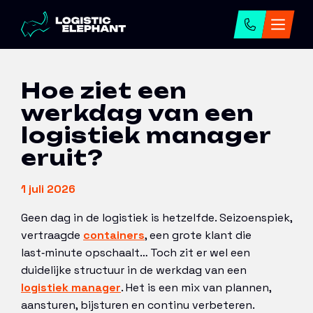
Home
→
Artikelen
→
Hoe ziet een werkdag van
een logistiek manager eruit?
Hoe ziet een
werkdag van een
logistiek manager
eruit?
1 juli 2026
Geen dag in de logistiek is hetzelfde. Seizoenspiek,
vertraagde
containers
, een grote klant die
last‑minute opschaalt… Toch zit er wel een
duidelijke structuur in de werkdag van een
logistiek manager
. Het is een mix van plannen,
aansturen, bijsturen en continu verbeteren.