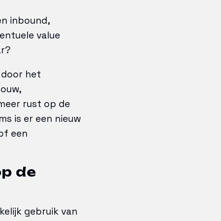
en inbound,
entuele value
ar?
 door het
bouw,
meer rust op de
ms is er een nieuw
of een
op de
elijk gebruik van