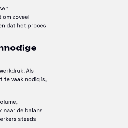
ssen
et om zoveel
en dat het proces
onnodige
werkdruk. Als
t te vaak nodig is,
volume,
k naar de balans
erkers steeds