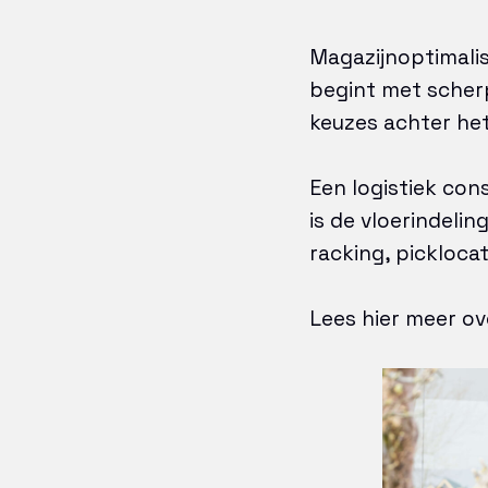
Magazijnoptimalis
begint met scherp
keuzes achter he
Een logistiek con
is de vloerindel
racking, pickloca
Lees hier meer o