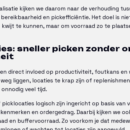
alisatie kijken we daarom naar de verhouding tu
bereikbaarheid en pickefficiëntie. Het doel is ni
 kwijt te kunnen, maar om voorraad zo te plaats
ies: sneller picken zonder 
eit
en direct invloed op productiviteit, foutkans en 
weg liggen, locaties te krap zijn of replenishmen
onnodig veel tijd.
picklocaties logisch zijn ingericht op basis van 
elkenmerken en ordergedrag. Daarbij kijken we oo
aad en buffervoorraad. Zo voorkom je dat medew
lopen of wachten tot locaties zijn aangevuld.