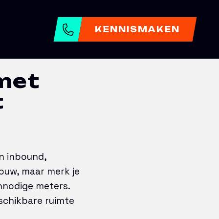
KENNISMAKEN
met
t
n inbound,
ouw, maar merk je
nnodige meters.
eschikbare ruimte