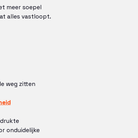
iet meer soepel
 alles vastloopt.
de weg zitten
heid
sdrukte
r onduidelijke