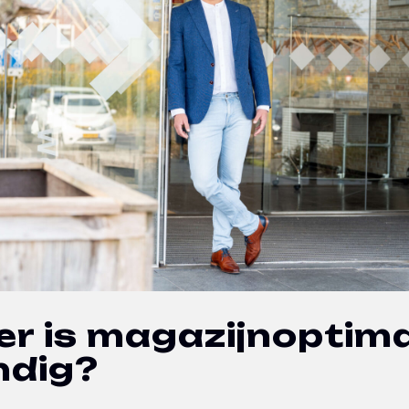
r is magazijnoptima
ndig?