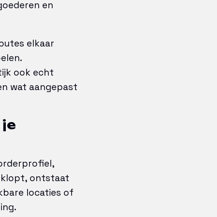
 goederen en
outes elkaar
elen.
ijk ook echt
zen wat aangepast
 je
orderprofiel,
 klopt, ontstaat
ikbare locaties of
ing.