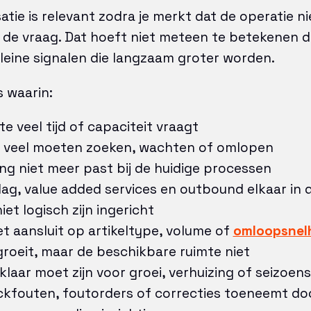
atie is relevant zodra je merkt dat de operatie n
e vraag. Dat hoeft niet meteen te betekenen dat
 kleine signalen die langzaam groter worden.
s waarin:
te veel tijd of capaciteit vraagt
veel moeten zoeken, wachten of omlopen
ing niet meer past bij de huidige processen
ag, value added services en outbound elkaar in 
iet logisch zijn ingericht
et aansluit op artikeltype, volume of
omloopsnel
roeit, maar de beschikbare ruimte niet
klaar moet zijn voor groei, verhuizing of seizoen
ckfouten, foutorders of correcties toeneemt doo