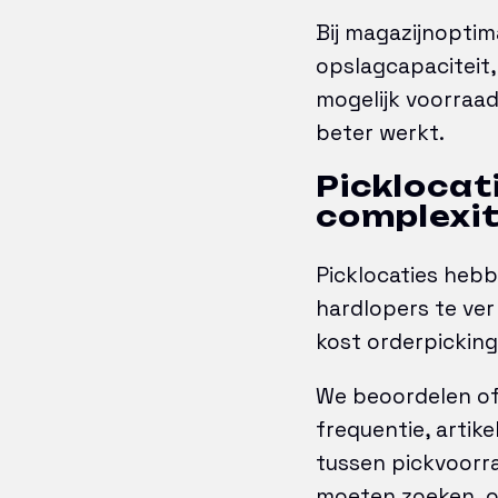
Bij magazijnoptim
opslagcapaciteit, 
mogelijk voorraad
beter werkt.
Picklocat
complexit
Picklocaties hebb
hardlopers te ver 
kost orderpicking 
We beoordelen of 
frequentie, artik
tussen pickvoorr
moeten zoeken, om