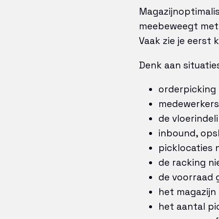
Magazijnoptimalis
meebeweegt met d
Vaak zie je eerst
Denk aan situatie
orderpicking 
medewerkers 
de vloerindel
inbound, opsl
picklocaties n
de racking ni
de voorraad g
het magazijn 
het aantal pi