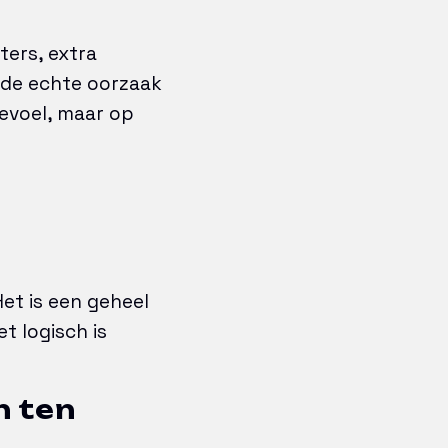
ters, extra
r de echte oorzaak
gevoel, maar op
et is een geheel
t logisch is
h ten