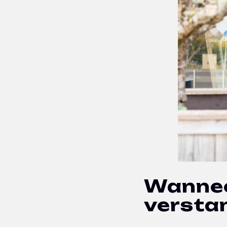
Wannee
versta