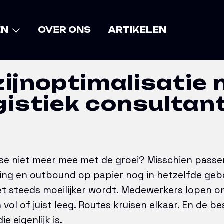
lisatie met een logistiek consultant
EN
OVER ONS
ARTIKELEN
ijnoptimalisatie 
gistiek consultan
se niet meer mee met de groei? Misschien passe
king en outbound op papier nog in hetzelfde geb
et steeds moeilijker wordt. Medewerkers lopen o
 vol of juist leeg. Routes kruisen elkaar. En de b
ie eigenlijk is.