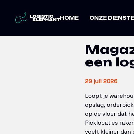
Home
→
Artikelen
→
Magazijnoptima
HOME
ONZE DIENST
Magaz
een lo
29 juli 2026
Loopt je warehou
opslag, orderpic
op de vloer dat h
Picklocaties raken
voelt kleiner dan d