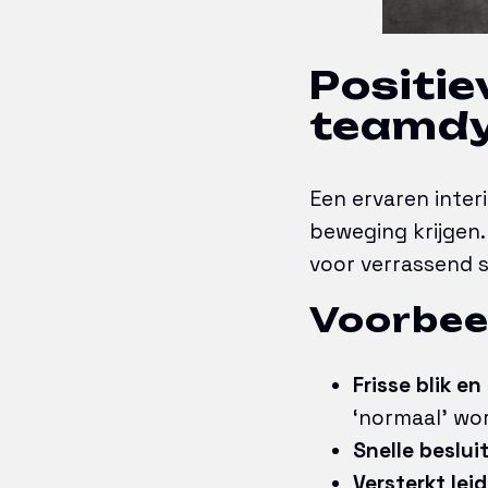
Positie
teamd
Een ervaren inte
beweging krijgen. 
voor verrassend s
Voorbeel
Frisse blik en
‘normaal’ wo
Snelle beslui
Versterkt lei