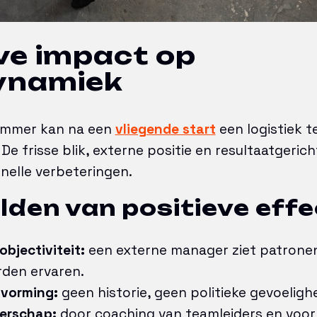
ve impact op
ynamiek
rimmer kan na een
vliegende start
een logistiek t
De frisse blik, externe positie en resultaatgeric
nelle verbeteringen.
den van positieve effe
 objectiviteit:
een externe manager ziet patronen 
rden ervaren.
tvorming:
geen historie, geen politieke gevoeligh
derschap:
door coaching van teamleiders en voo