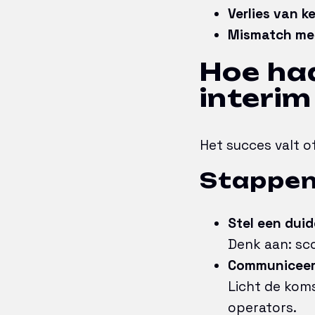
Verlies van k
Mismatch met
Hoe haa
interi
Het succes valt o
Stappenp
Stel een duid
Denk aan: sc
Communiceer 
Licht de koms
operators.