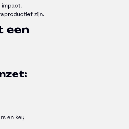
 impact.
raproductief zijn.
t een
nzet:
rs en key