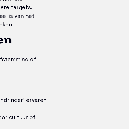
ere targets.
el is van het
eken.
en
afstemming of
indringer’ ervaren
or cultuur of