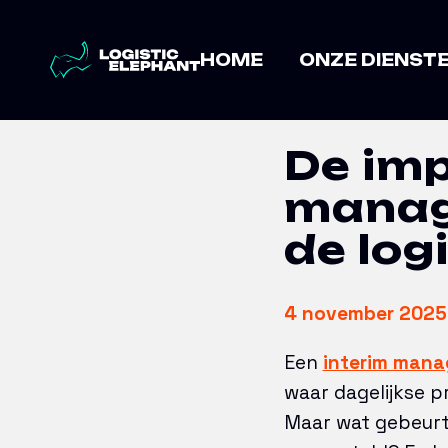
Home
→
Artikelen
→
De impact van 
HOME
ONZE DIENST
De imp
manag
de log
4 november 2025
Een
interim mana
waar dagelijkse p
Maar wat gebeurt 