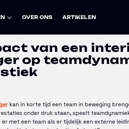
een interim manager op teamdynamiek in de log
EN
OVER ONS
ARTIKELEN
act van een inter
er op teamdynami
istiek
ger
kan in korte tijd een team in beweging brengen
restaties onder druk staan, speelt teamdynamiek 
er met een team als er tijdelijk een externe lei