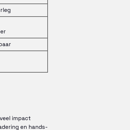
rleg
er
baar
 veel impact
adering en hands-