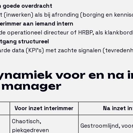
n goede overdracht
rt (inwerken) als bij afronding (borging en kenni
terimmer aan iemand intern
de operationeel directeur of HRBP, als klankbord
tgang structureel
rde data (KPI’s) met zachte signalen (tevredenh
namiek voor en na i
m manager
Voor inzet interimmer
Na inzet i
Chaotisch,
Gestroomlijnd, voo
piekgedreven