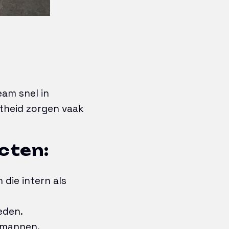
eam snel in
htheid zorgen vaak
cten:
die intern als
eden.
rmannen.