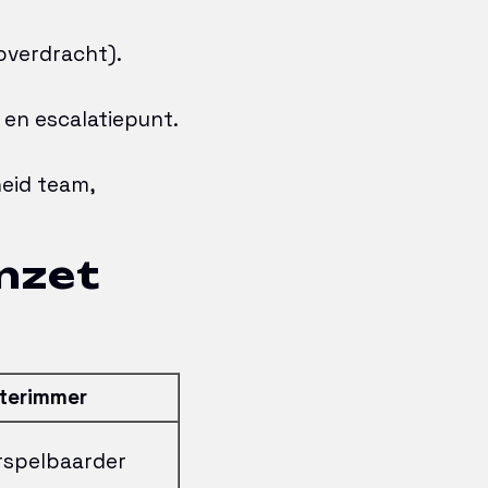
soverdracht).
 en escalatiepunt.
eid team,
nzet
nterimmer
rspelbaarder