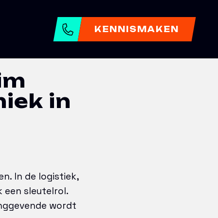
istiek
KENNISMAKEN
im
ek in
. In de logistiek,
een sleutelrol.
dinggevende wordt