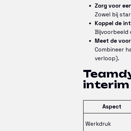
Zorg voor ee
Zowel bij sta
Koppel de in
Bijvoorbeeld 
Meet de voor
Combineer ha
verloop).
Teamdy
interi
Aspect
Werkdruk