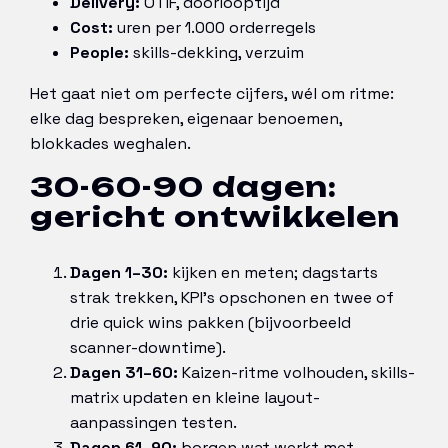
Delivery:
OTIF, doorlooptijd
Cost:
uren per 1.000 orderregels
People:
skills-dekking, verzuim
Het gaat niet om perfecte cijfers, wél om ritme:
elke dag bespreken, eigenaar benoemen,
blokkades weghalen.
30-60-90 dagen:
gericht ontwikkelen
Dagen 1–30:
kijken en meten; dagstarts
strak trekken, KPI’s opschonen en twee of
drie quick wins pakken (bijvoorbeeld
scanner-downtime).
Dagen 31–60:
Kaizen-ritme volhouden, skills-
matrix updaten en kleine layout-
aanpassingen testen.
Dagen 61–90:
borgen wat werkt met